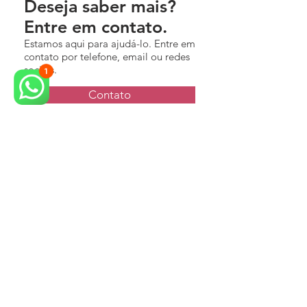
Deseja saber mais?
Entre em contato.
Estamos aqui para ajudá-lo. Entre em
contato por telefone, email ou redes
sociais.
Contato
Serviços
Manutenção
Calibração
Validação e Estudo Térmico
Montagem
Projetos
Vendas
Qualidade
Onde Estamos