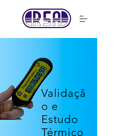
Validaçã
o e
Estudo
Térmico